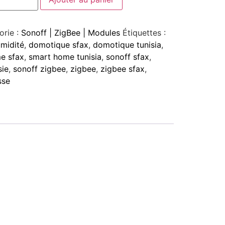
orie :
Sonoff | ZigBee | Modules
Étiquettes :
midité
,
domotique sfax
,
domotique tunisia
,
e sfax
,
smart home tunisia
,
sonoff sfax
,
sie
,
sonoff zigbee
,
zigbee
,
zigbee sfax
,
sse