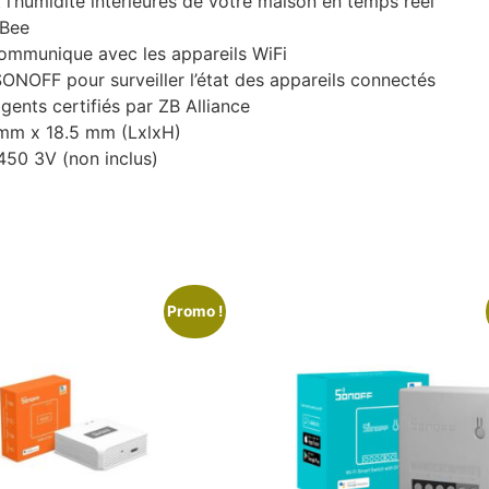
t l’humidité intérieures de votre maison en temps réel
gBee
 communique avec les appareils WiFi
SONOFF pour surveiller l’état des appareils connectés
igents certifiés par ZB Alliance
mm x 18.5 mm (LxlxH)
450 3V (non inclus)
Promo !