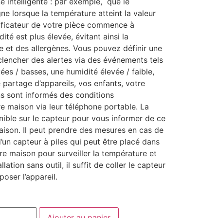
e intelligente : par exemple, que le
igne lorsque la température atteint la valeur
dificateur de votre pièce commence à
ité est plus élevée, évitant ainsi la
e et des allergènes. Vous pouvez définir une
clencher des alertes via des événements tels
es / basses, une humidité élevée / faible,
 partage d’appareils, vos enfants, votre
ns sont informés des conditions
e maison via leur téléphone portable. La
ible sur le capteur pour vous informer de ce
aison. Il peut prendre des mesures en cas de
 d’un capteur à piles qui peut être placé dans
re maison pour surveiller la température et
llation sans outil, il suffit de coller le capteur
oser l’appareil.
Ajouter au panier