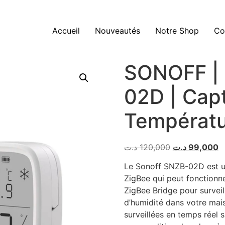
Accueil
Nouveautés
Notre Shop
Co
SONOFF | 
02D | Cap
Températu
د.ت
120,000
د.ت
99,000
Le Sonoff SNZB-02D est u
ZigBee qui peut fonctionn
ZigBee Bridge pour survei
d’humidité dans votre mai
surveillées en temps réel 