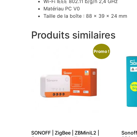
Wi-Fi IEEE 802.11 b/g/n 2,4 GHz
Matériau PC V0
Taille de la boîte : 88 x 39 x 24 mm
Produits similaires
Promo !
SONOFF | ZigBee | ZBMiniL2 |
Sonoff