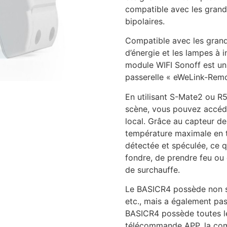
compatible avec les grand
bipolaires.
Compatible avec les gran
d’énergie et les lampes à 
module WIFI Sonoff est un
passerelle « eWeLink-Remo
En utilisant S-Mate2 ou R5
scène, vous pouvez accéder
local. Grâce au capteur de
température maximale en t
détectée et spéculée, ce 
fondre, de prendre feu ou 
de surchauffe.
Le BASICR4 possède non se
etc., mais a également pass
BASICR4 possède toutes les
télécommande APP, la comm