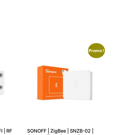
Promo !
I | RF
SONOFF | ZigBee | SNZB-02 |