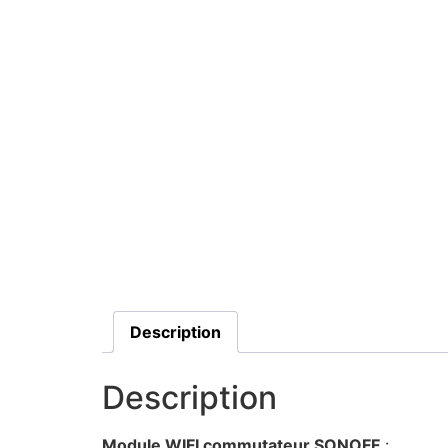
Description
Description
Module WIFI commutateur SONOFF
: