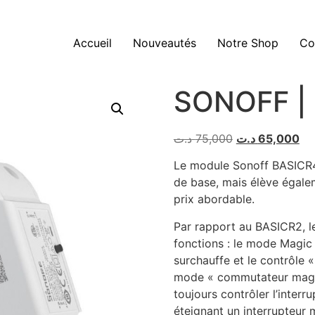
Accueil
Nouveautés
Notre Shop
Co
SONOFF | 
د.ت
75,000
د.ت
65,000
Le module Sonoff BASICR4 
de base, mais élève égale
prix abordable.
Par rapport au BASICR2, l
fonctions : le mode Magic S
surchauffe et le contrôle
mode « commutateur magiq
toujours contrôler l’interr
éteignant un interrupteur 