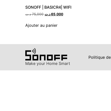
SONOFF | BASICR4| WIFI
د.ت
75,000
د.ت
65,000
Ajouter au panier
Politique de
Make your Home Smart